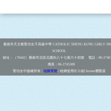
臺南市天主教聖功女子高級中學 CATHOLIC SHENG KUNG GIRLS' HI
SCHOOL
校址：（70442）臺南市北區北園街八十七巷六十四號 電話：
06-2740
傳真：
06-2745300
聖功女中版權所有 |
地圖導覽
| 校網使用IE11或Chrome瀏覽器