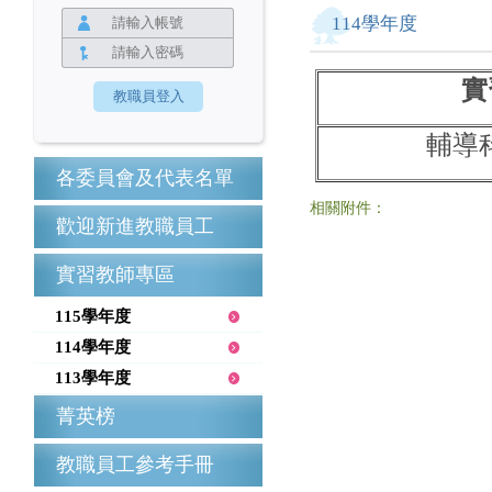
114學年度
實
輔導
各委員會及代表名單
相關附件：
歡迎新進教職員工
實習教師專區
115學年度
114學年度
113學年度
菁英榜
教職員工參考手冊