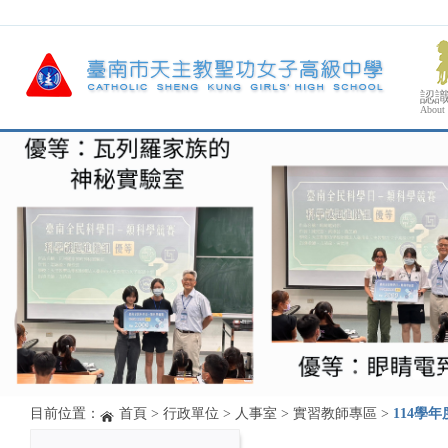
認
About
目前位置：
首頁
>
行政單位
>
人事室
>
實習教師專區
>
114學年