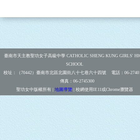
臺南市天主教聖功女子高級中學 CATHOLIC SHENG KUNG GIRLS' HI
SCHOOL
校址：（70442）臺南市北區北園街八十七巷六十四號 電話：
06-2740
傳真：
06-2745300
聖功女中版權所有 |
地圖導覽
| 校網使用IE11或Chrome瀏覽器