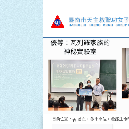
目前位置：
首頁
>
教學單位
>
藝能生命