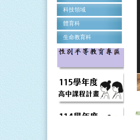
科技領域
體育科
生命教育科
相