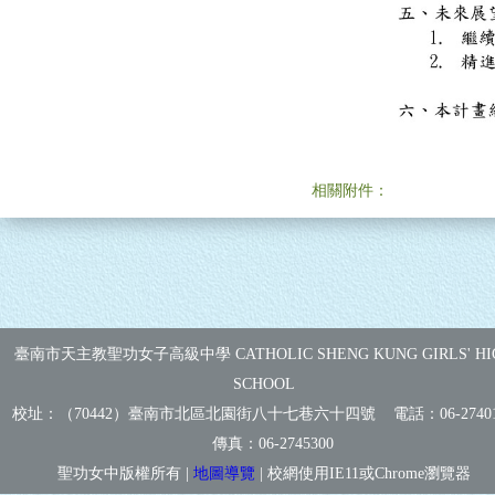
相關附件：
臺南市天主教聖功女子高級中學 CATHOLIC SHENG KUNG GIRLS' HI
SCHOOL
校址：（70442）臺南市北區北園街八十七巷六十四號 電話：
06-2740
傳真：
06-2745300
聖功女中版權所有 |
地圖導覽
| 校網使用IE11或Chrome瀏覽器