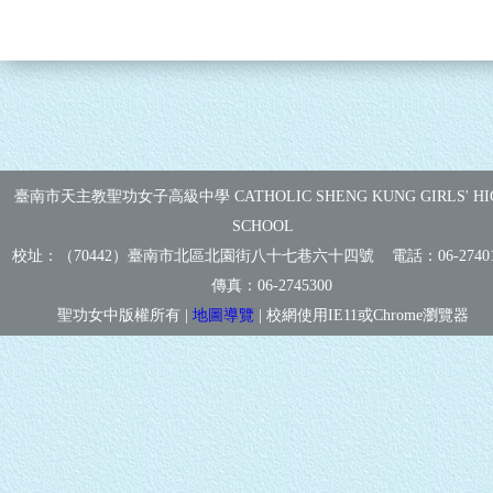
臺南市天主教聖功女子高級中學 CATHOLIC SHENG KUNG GIRLS' HI
SCHOOL
校址：（70442）臺南市北區北園街八十七巷六十四號 電話：
06-2740
傳真：
06-2745300
聖功女中版權所有 |
地圖導覽
| 校網使用IE11或Chrome瀏覽器