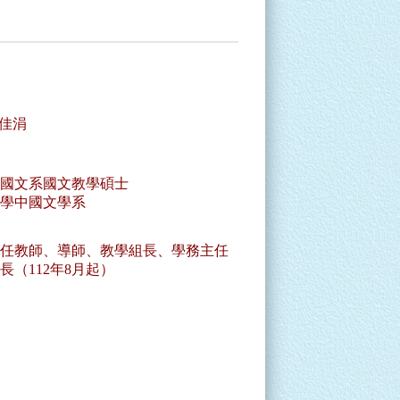
佳涓
國文系國文教學碩士
學中國文學系
任教師、導師、教學組長、學務主任
長（112年8月起）