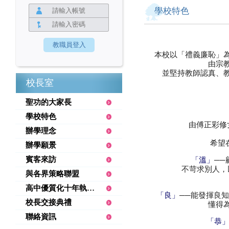
學校特色
本校以「禮義廉恥」
由宗
並堅持教師認真、
校長室
聖功的大家長
學校特色
由傅正彩修
辦學理念
希望
辦學願景
賓客來訪
─
「溫」
不苛求別人，
與各界策略聯盟
高中優質化十年執行績優
──能發揮良
「良」
校長交接典禮
懂得
聯絡資訊
「恭