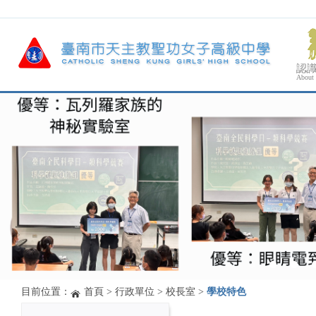
認
About
目前位置：
首頁
>
行政單位
>
校長室
>
學校特色