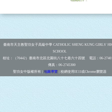
臺南市天主教聖功女子高級中學 CATHOLIC SHENG KUNG GIRLS' HI
SCHOOL
校址：（70442）臺南市北區北園街八十七巷六十四號 電話：
06-2740
傳真：
06-2745300
聖功女中版權所有 |
地圖導覽
| 校網使用IE11或Chrome瀏覽器