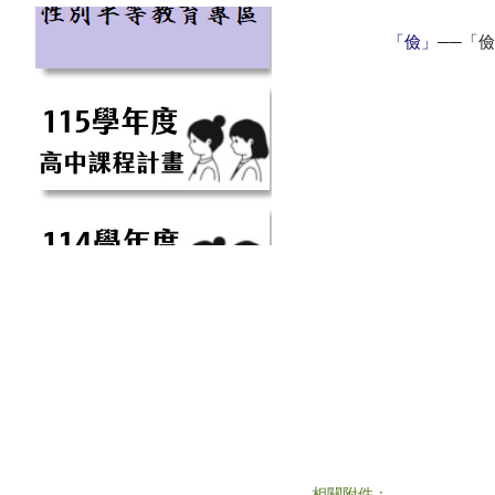
──「
「儉」
相關附件：