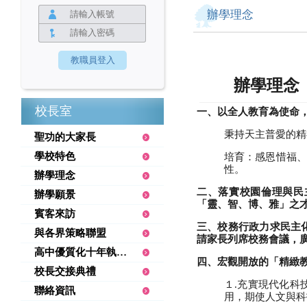
辦學理念
辦學理念
校長室
一、以全人教育為使命
秉持天主普愛的精
聖功的大家長
學校特色
培育：感恩惜福、
性。
辦學理念
二、落實校園倫理與民
辦學願景
「靈、智、博、雅」之
賓客來訪
三、校務行政力求民主
與各界策略聯盟
請家長列席校務會議，
高中優質化十年執行績優
四、宏觀開放的「精緻
校長交接典禮
１.充實現代化科
聯絡資訊
用，期使人文與科