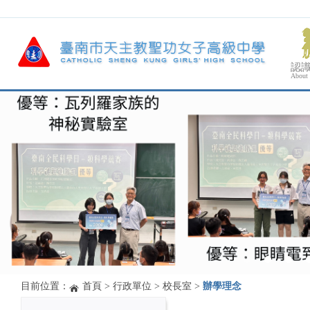
認
About
目前位置：
首頁
>
行政單位
>
校長室
>
辦學理念