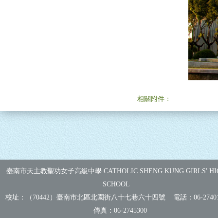
相關附件：
臺南市天主教聖功女子高級中學 CATHOLIC SHENG KUNG GIRLS' HI
SCHOOL
校址：（70442）臺南市北區北園街八十七巷六十四號 電話：
06-2740
傳真：
06-2745300