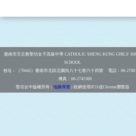
臺南市天主教聖功女子高級中學 CATHOLIC SHENG KUNG GIRLS' HI
SCHOOL
校址：（70442）臺南市北區北園街八十七巷六十四號 電話：
06-2740
傳真：
06-2745300
聖功女中版權所有 |
地圖導覽
| 校網使用IE11或Chrome瀏覽器