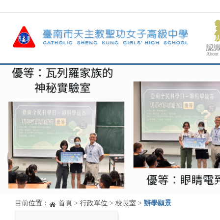
認
About
目前位置：
首頁
>
行政單位
>
校長室
>
辦學願景