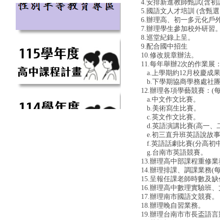
4.安排新進教師甄試(含初
5.國語文人才培訓 (含甄
6.辦理高、初一多元化戶
7.辦理學生參加校外研習
8.巡堂紀錄上呈。
9.配合國中招生
10.修改規章辦法。
11.每年舉辦2次的作業展
a.上學期約12月校慶成
b.下學期協商學務處社
12.辦理各項學藝競賽：(
a.中文作文比賽。
b.美術寫生比賽。
c.英文作文比賽。
d.英語演講比賽(高一、
e.初三直升班英語說故事
f.英語話劇比賽(分高初中
g.台南市英語競賽。
13.辦理高中部課程重修業
14.辦理排課、調課業務(
15.呈報任課老師時數及
16.辦理高中數理實驗班
17.辦理南市國語文競賽。
18.辦理晚自習業務。
19.辦理台南市市長盃語