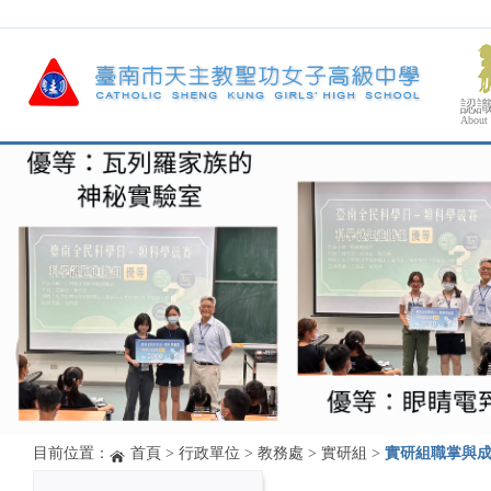
認
About
目前位置：
首頁
>
行政單位
>
教務處
>
實研組
>
實研組職掌與