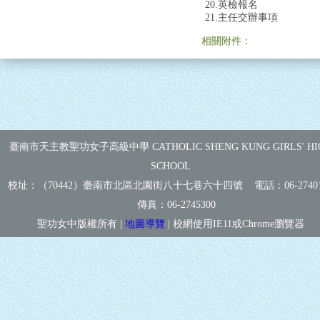
20.英檢報名
21.主任交辦事項
相關附件：
臺南市天主教聖功女子高級中學 CATHOLIC SHENG KUNG GIRLS' HI
SCHOOL
校址：（70442）臺南市北區北園街八十七巷六十四號 電話：
06-2740
傳真：
06-2745300
聖功女中版權所有 |
地圖導覽
| 校網使用IE11或Chrome瀏覽器