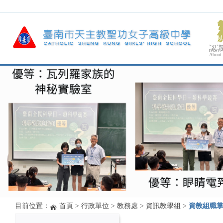
認
About
目前位置：
首頁
>
行政單位
>
教務處
>
資訊教學組
>
資教組職