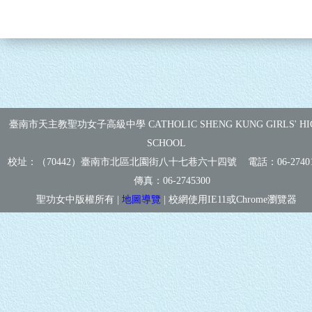
臺南市天主教聖功女子高級中學 CATHOLIC SHENG KUNG GIRLS' HI
SCHOOL
校址：（70442）臺南市北區北園街八十七巷六十四號 電話：
06-2740
傳真：
06-2745300
聖功女中版權所有 |
地圖導覽
| 校網使用IE11或Chrome瀏覽器