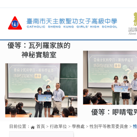
認
About
目前位置：
首頁
>
行政單位
>
學務處
>
性別平等教育委員會
>