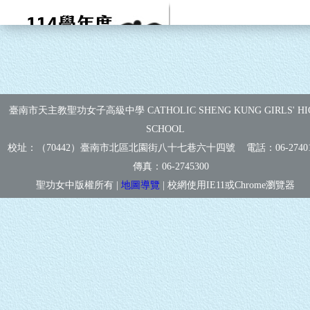
臺南市天主教聖功女子高級中學 CATHOLIC SHENG KUNG GIRLS' HI
SCHOOL
校址：（70442）臺南市北區北園街八十七巷六十四號 電話：
06-2740
傳真：
06-2745300
聖功女中版權所有 |
地圖導覽
| 校網使用IE11或Chrome瀏覽器