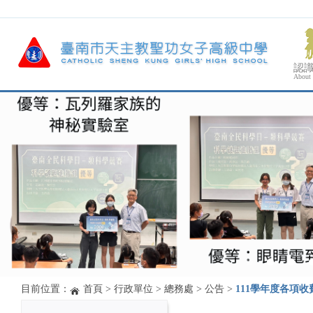
認
About
目前位置：
首頁
>
行政單位
>
總務處
>
公告
>
111學年度各項