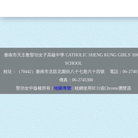
臺南市天主教聖功女子高級中學 CATHOLIC SHENG KUNG GIRLS' HI
SCHOOL
校址：（70442）臺南市北區北園街八十七巷六十四號 電話：
06-2740
傳真：
06-2745300
聖功女中版權所有 |
地圖導覽
| 校網使用IE11或Chrome瀏覽器