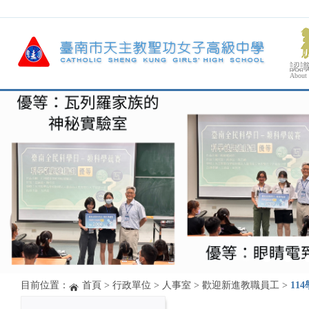
認
About
目前位置：
首頁
>
行政單位
>
人事室
>
歡迎新進教職員工
>
11