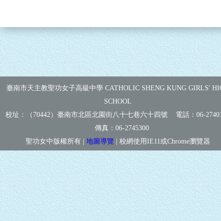
臺南市天主教聖功女子高級中學 CATHOLIC SHENG KUNG GIRLS' HI
SCHOOL
校址：（70442）臺南市北區北園街八十七巷六十四號 電話：
06-2740
傳真：
06-2745300
聖功女中版權所有 |
地圖導覽
| 校網使用IE11或Chrome瀏覽器