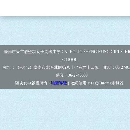
臺南市天主教聖功女子高級中學 CATHOLIC SHENG KUNG GIRLS' HI
SCHOOL
校址：（70442）臺南市北區北園街八十七巷六十四號 電話：
06-2740
傳真：
06-2745300
聖功女中版權所有 |
地圖導覽
| 校網使用IE11或Chrome瀏覽器