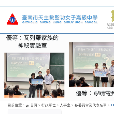
認
About
目前位置：
首頁
>
行政單位
>
人事室
>
各委員會及代表名單
>
1