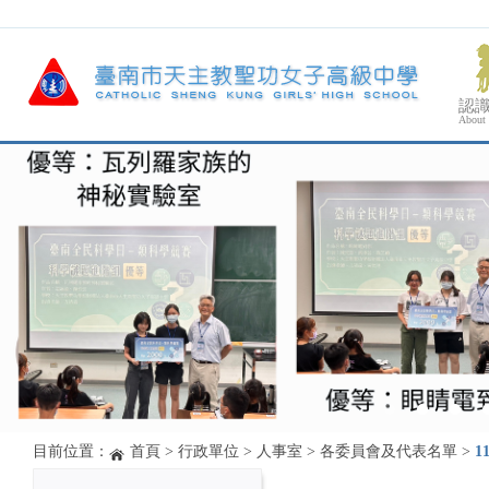
認
About
目前位置：
首頁
>
行政單位
>
人事室
>
各委員會及代表名單
>
1