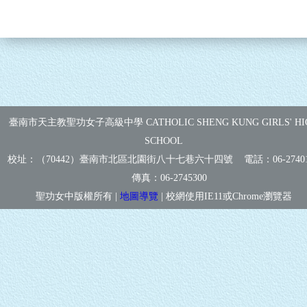
臺南市天主教聖功女子高級中學 CATHOLIC SHENG KUNG GIRLS' HI
SCHOOL
校址：（70442）臺南市北區北園街八十七巷六十四號 電話：
06-2740
傳真：
06-2745300
聖功女中版權所有 |
地圖導覽
| 校網使用IE11或Chrome瀏覽器