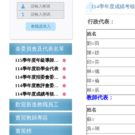
114學年度成績考
行政代表：
姓名
劉○田
各委員會及代表名單
陳○妏
115學年度年級導師召集人
邱○芬
114學年度助學金代表
林○儀
114學年度招委會委員名單
韓○倫
114學年度教評會委員名單
林○辰
114學年度成績考核委員會
教師代表：
歡迎新進教職員工
姓名
實習教師專區
蘇○
吳○琍
菁英榜