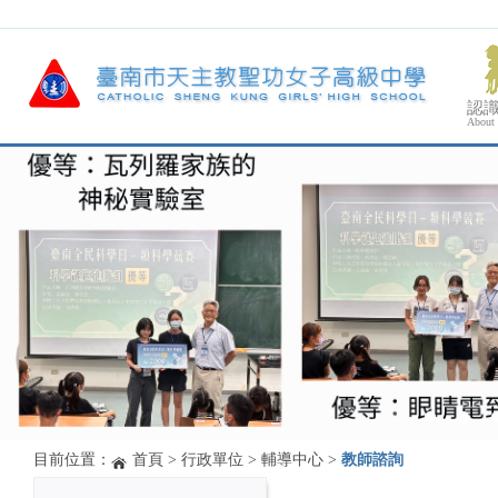
認
About
目前位置：
首頁
>
行政單位
>
輔導中心
>
教師諮詢