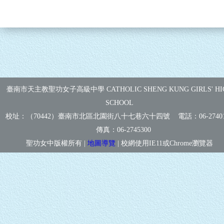
臺南市天主教聖功女子高級中學 CATHOLIC SHENG KUNG GIRLS' HI
SCHOOL
校址：（70442）臺南市北區北園街八十七巷六十四號 電話：
06-2740
傳真：
06-2745300
聖功女中版權所有 |
地圖導覽
| 校網使用IE11或Chrome瀏覽器