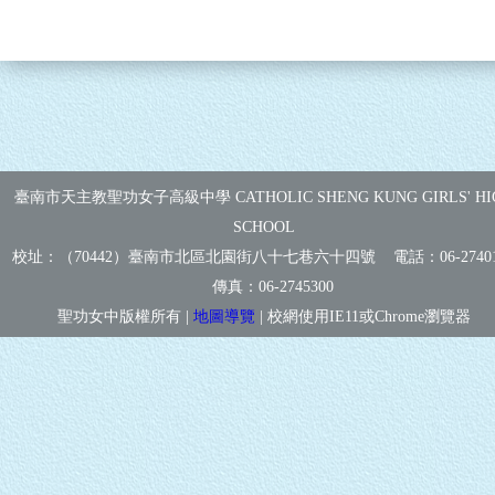
臺南市天主教聖功女子高級中學 CATHOLIC SHENG KUNG GIRLS' HI
SCHOOL
校址：（70442）臺南市北區北園街八十七巷六十四號 電話：
06-2740
傳真：
06-2745300
聖功女中版權所有 |
地圖導覽
| 校網使用IE11或Chrome瀏覽器