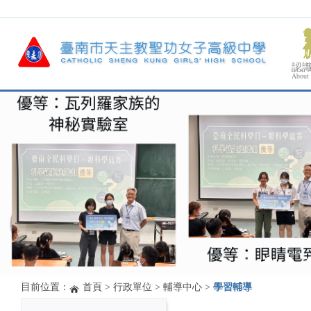
認
About
目前位置：
首頁
>
行政單位
>
輔導中心
>
學習輔導