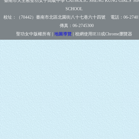
臺南市天主教聖功女子高級中學 CATHOLIC SHENG KUNG GIRLS' HI
SCHOOL
校址：（70442）臺南市北區北園街八十七巷六十四號 電話：
06-2740
傳真：
06-2745300
聖功女中版權所有 |
地圖導覽
| 校網使用IE11或Chrome瀏覽器