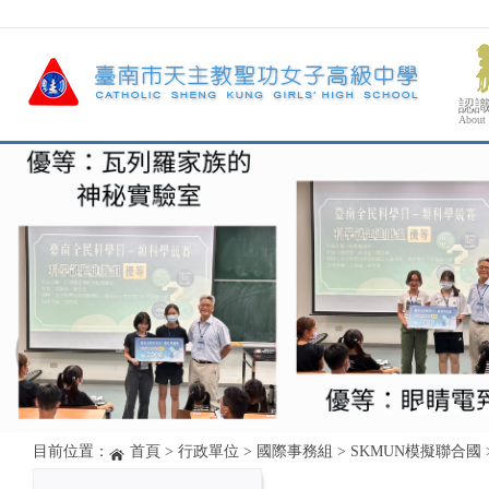
認
About
目前位置：
首頁
>
行政單位
>
國際事務組
>
SKMUN模擬聯合國