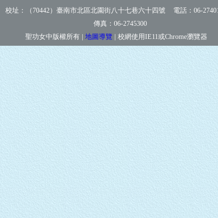
校址：（70442）臺南市北區北園街八十七巷六十四號 電話：
06-2740
傳真：
06-2745300
聖功女中版權所有 |
地圖導覽
| 校網使用IE11或Chrome瀏覽器