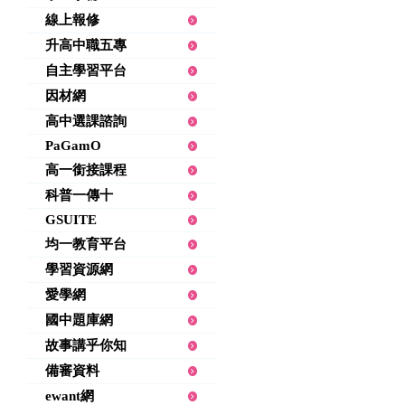
線上報修
升高中職五專
自主學習平台
因材網
高中選課諮詢
PaGamO
高一銜接課程
科普一傳十
GSUITE
均一教育平台
學習資源網
愛學網
國中題庫網
故事講乎你知
備審資料
ewant網