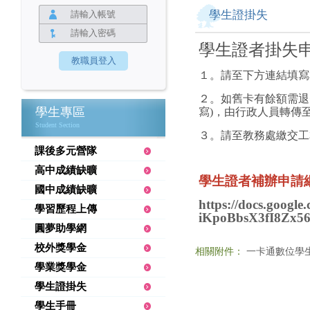
學生證掛失
學生證者掛失
１。請至下方連結填寫
２。如舊卡有餘額需退
學生專區
寫)，由行
政人員轉傳
Student Section
３。請至教務處繳交工
課後多元營隊
高中成績缺曠
學生證者補辦申請網
國中成績缺曠
https://docs.goo
學習歷程上傳
iKpoBbsX3fI8Zx56
圓夢助學網
校外獎學金
相關附件：
一卡通數位學生證
學業獎學金
學生證掛失
學生手冊