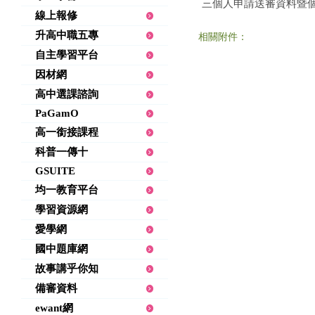
三個人申請送審資料暨
線上報修
升高中職五專
相關附件：
自主學習平台
因材網
高中選課諮詢
PaGamO
高一銜接課程
科普一傳十
GSUITE
均一教育平台
學習資源網
愛學網
國中題庫網
故事講乎你知
備審資料
ewant網