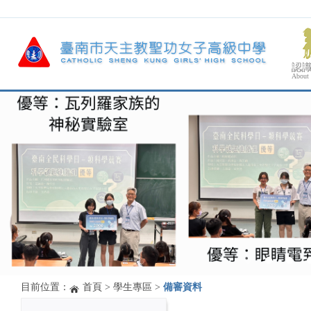
認
About
目前位置：
首頁
>
學生專區
>
備審資料