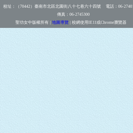
校址：（70442）臺南市北區北園街八十七巷六十四號 電話：
06-2740
傳真：
06-2745300
聖功女中版權所有 |
地圖導覽
| 校網使用IE11或Chrome瀏覽器