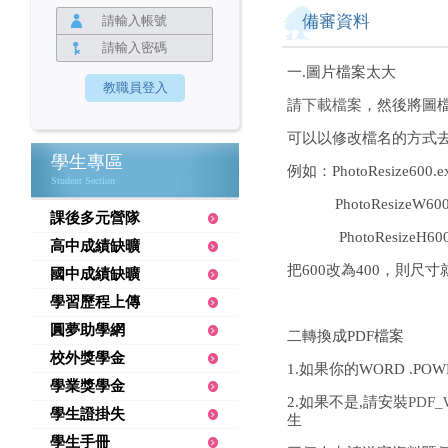
備審資料
一.圖片檔案太大
請
下載檔案
，然後將圖
可以以修改檔名的方式
學生專區
例如：PhotoResize6
Student Section
PhotoResizeW60
課後多元營隊
PhotoResizeH60
高中成績缺曠
把600改為400，則尺寸
國中成績缺曠
學習歷程上傳
圓夢助學網
二轉換成PDF檔案
校外獎學金
1.如果你的WORD .P
學業獎學金
2.如果不是,請安裝
PDF_
學生證掛失
生
學生手冊