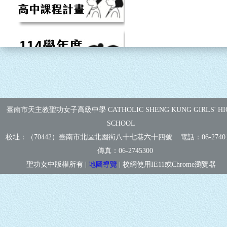
臺南市天主教聖功女子高級中學 CATHOLIC SHENG KUNG GIRLS' HI
SCHOOL
校址：（70442）臺南市北區北園街八十七巷六十四號 電話：
06-2740
傳真：
06-2745300
聖功女中版權所有 |
地圖導覽
| 校網使用IE11或Chrome瀏覽器