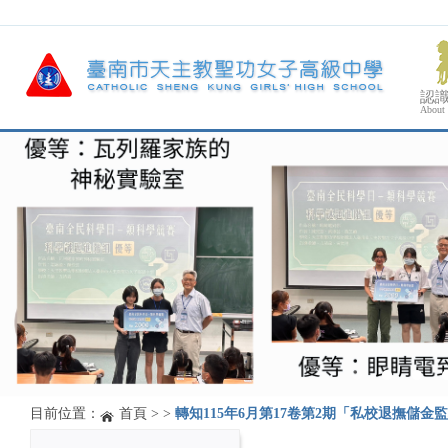
認
About
目前位置：
首頁
>
>
轉知115年6月第17卷第2期「私校退撫儲金