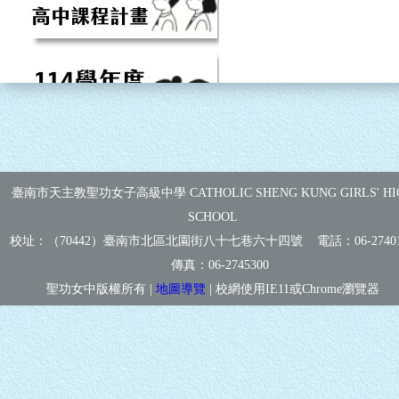
臺南市天主教聖功女子高級中學 CATHOLIC SHENG KUNG GIRLS' HI
SCHOOL
校址：（70442）臺南市北區北園街八十七巷六十四號 電話：
06-2740
傳真：
06-2745300
聖功女中版權所有 |
地圖導覽
| 校網使用IE11或Chrome瀏覽器