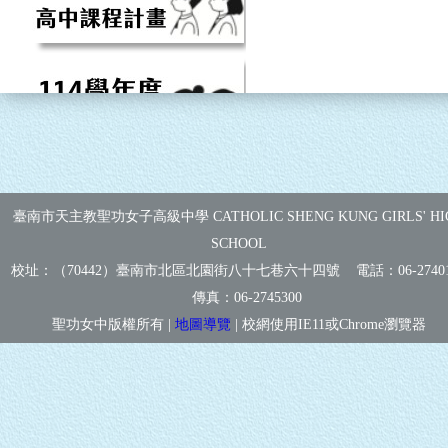
臺南市天主教聖功女子高級中學 CATHOLIC SHENG KUNG GIRLS' HI
SCHOOL
校址：（70442）臺南市北區北園街八十七巷六十四號 電話：
06-2740
傳真：
06-2745300
聖功女中版權所有 |
地圖導覽
| 校網使用IE11或Chrome瀏覽器