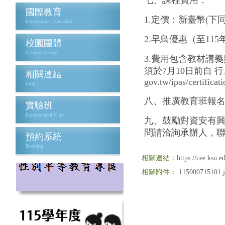
七、課程費用：
國際教育
1.定價：新臺幣(下同)
International Education
2.早鳥優惠（至115年
校園團體
Campus Groups
3.費用包含教材講
須於7月10日前自 
相關連結
gov.tw/ipas/certificat
Link
八、推廣教育班報
實驗班
Experimental Class
九、鼓勵對資安有興
問請洽詢承辦人，聯絡資
預約系統
Booking
相關連結：
https://cee.ksu.
相關附件：
115000715101.