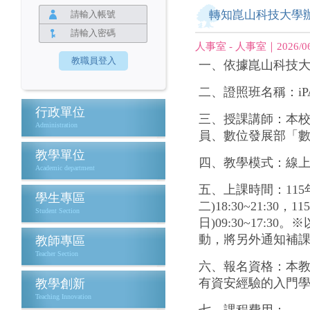
轉知崑山科技大學辦
人事室 - 人事室｜2026/06
一、依據崑山科技大學1
二、證照班名稱：iP
行政單位
三、授課講師：本校
Administration
員、數位發展部「
教學單位
四、教學模式：線
Academic department
五、上課時間：115年6月2
學生專區
二)18:30~21:30，1
Student Section
日)09:30~17
動，將另外通知補
教師專區
Teacher Section
六、報名資格：本
有資安經驗的入門學
教學創新
Teaching Innovation