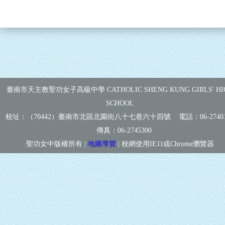
臺南市天主教聖功女子高級中學 CATHOLIC SHENG KUNG GIRLS' HI
SCHOOL
校址：（70442）臺南市北區北園街八十七巷六十四號 電話：
06-2740
傳真：
06-2745300
聖功女中版權所有 |
地圖導覽
| 校網使用IE11或Chrome瀏覽器