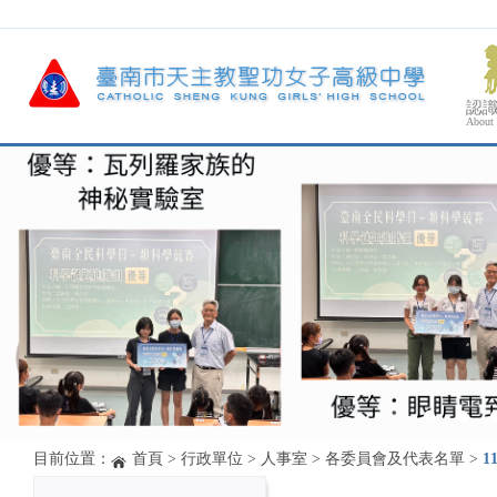
認
About
目前位置：
首頁
>
行政單位
>
人事室
>
各委員會及代表名單
>
1