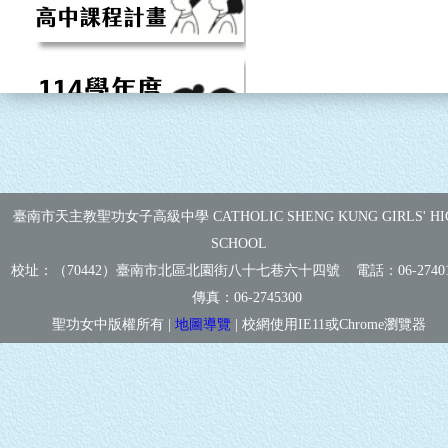
臺南市天主教聖功女子高級中學 CATHOLIC SHENG KUNG GIRLS' HI
SCHOOL
校址：（70442）臺南市北區北園街八十七巷六十四號 電話：
06-2740
傳真：
06-2745300
聖功女中版權所有 |
地圖導覽
| 校網使用IE11或Chrome瀏覽器