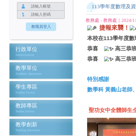
113學年度數理及
教務處 - 教務處｜2024/11
捷報來襲！
本校在113學年度
恭喜
高三恭班
行政單位
Administration
恭喜
高三恭班
教學單位
Academic department
特別感謝
學生專區
數學科 黃義山老師
Student Section
教師專區
聖功女中全體師生
Teacher Section
教學創新
Teaching Innovation