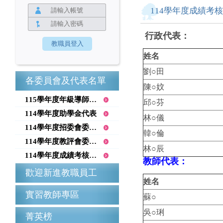
114學年度成績考
行政代表：
姓名
劉○田
各委員會及代表名單
陳○妏
115學年度年級導師召集人
邱○芬
114學年度助學金代表
林○儀
114學年度招委會委員名單
韓○倫
114學年度教評會委員名單
林○辰
114學年度成績考核委員會
教師代表：
歡迎新進教職員工
姓名
實習教師專區
蘇○
吳○琍
菁英榜