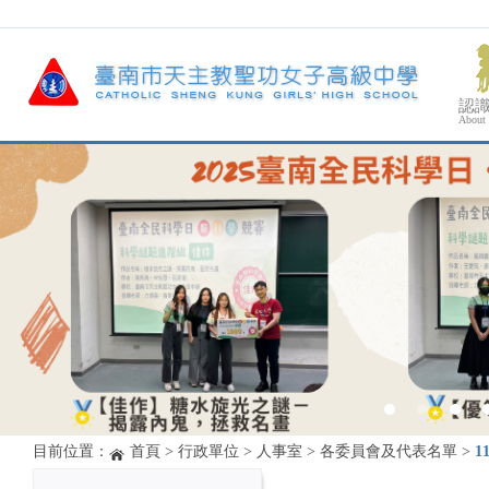
認
About
目前位置：
首頁
>
行政單位
>
人事室
>
各委員會及代表名單
>
1