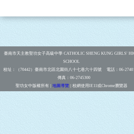
臺南市天主教聖功女子高級中學 CATHOLIC SHENG KUNG GIRLS' HI
SCHOOL
校址：（70442）臺南市北區北園街八十七巷六十四號 電話：
06-2740
傳真：
06-2745300
聖功女中版權所有 |
地圖導覽
| 校網使用IE11或Chrome瀏覽器