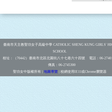
臺南市天主教聖功女子高級中學 CATHOLIC SHENG KUNG GIRLS' HI
SCHOOL
校址：（70442）臺南市北區北園街八十七巷六十四號 電話：
06-2740
傳真：
06-2745300
聖功女中版權所有 |
地圖導覽
| 校網使用IE11或Chrome瀏覽器