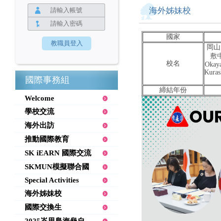
海外姊妹校
國家
岡山
敷
校名
Okaya
Kuras
國際事務組
締結年份
Welcome
學校交流
海外出訪
推動國際教育
SK iEARN 國際交流
SKMUN模擬聯合國
Special Activities
海外姊妹校
國際交換生