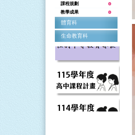
課程規劃
教學成果
體育科
生命教育科