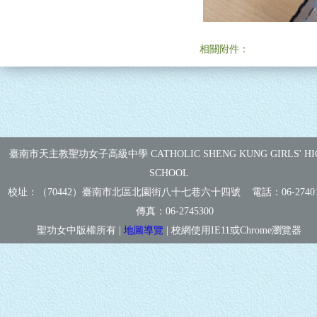
相關附件：
臺南市天主教聖功女子高級中學 CATHOLIC SHENG KUNG GIRLS' HI
SCHOOL
校址：（70442）臺南市北區北園街八十七巷六十四號 電話：
06-2740
傳真：
06-2745300
聖功女中版權所有 |
地圖導覽
| 校網使用IE11或Chrome瀏覽器