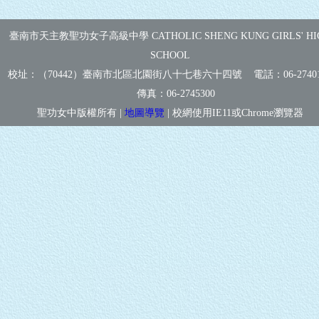
臺南市天主教聖功女子高級中學 CATHOLIC SHENG KUNG GIRLS' HI
SCHOOL
校址：（70442）臺南市北區北園街八十七巷六十四號 電話：
06-2740
傳真：
06-2745300
聖功女中版權所有 |
地圖導覽
| 校網使用IE11或Chrome瀏覽器