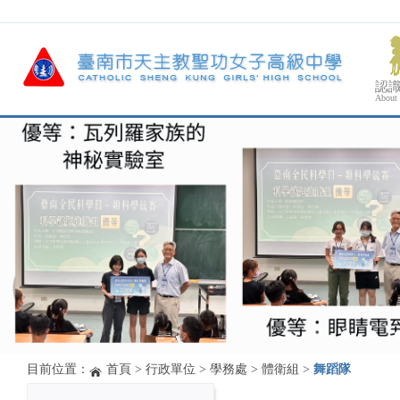
認
About
目前位置：
首頁
>
行政單位
>
學務處
>
體衛組
>
舞蹈隊