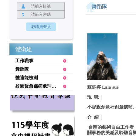
舞蹈隊
體衛組
工作職掌
舞蹈隊
體適能檢測
校園緊急傷病處理要點
蘇鈺婷 Lala sue
現 職｜
小提親創意社創意總監
介 紹｜
台南的藝術自由工作者
關事務的美感及聆聽音