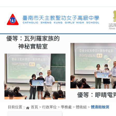
認
About
目前位置：
首頁
>
行政單位
>
學務處
>
體衛組
>
體適能檢測