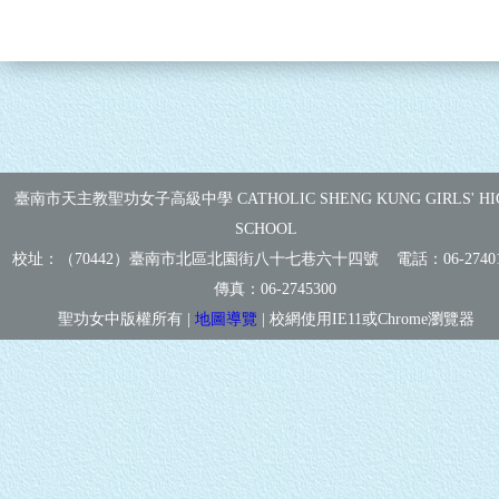
臺南市天主教聖功女子高級中學 CATHOLIC SHENG KUNG GIRLS' HI
SCHOOL
校址：（70442）臺南市北區北園街八十七巷六十四號 電話：
06-2740
傳真：
06-2745300
聖功女中版權所有 |
地圖導覽
| 校網使用IE11或Chrome瀏覽器