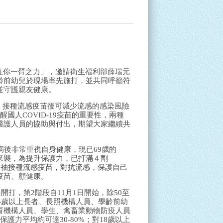
「注你一臂之力」，邀請衛生福利部薛瑞元
齡前幼兒於現場率先施打，並共同呼籲符
並守護親友健康。
苗，接種流感疫苗後可減少流感的感染風險
人COVID-19疫苗的重要性，兩種
醫護人員的協助與付出，期望大家繼續共
病後非常重視自身健康，現已69歲的
來襲，為提升保護力，已打滿４劑
起衣袖接種流感疫苗，對抗流感，保護自己
疫苗、顧健康。
開打，第2階段自11月1日開始，除50至
5歲以上長者、長照機構人員、學齡前幼
育機構人員、學生、禽畜業動物防疫人員
力平均約可達30-80%；對18歲以上