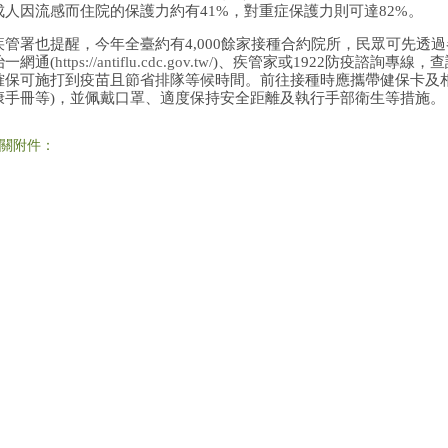
成人因流感而住院的保護力約有41%，對重症保護力則可達82%。
疾管署也提醒，今年全臺約有4,000餘家接種合約院所，民眾可先透
治一網通(
https://antiflu.cdc.gov.tw/
)、疾管家或1922防疫諮詢專線
確保可施打到疫苗且節省排隊等候時間。前往接種時應攜帶健保卡及
康手冊等)，並佩戴口罩、適度保持安全距離及執行手部衛生等措施。
關附件：