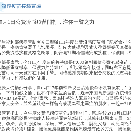
流感疫苗接種宣導
10月1日公費流感疫苗開打，注你一臂之力
衛生福利部疾病管制署今日舉辦111年度公費流感疫苗開打記者會-
部長、疾病管制署周志浩署長、防疫大使楊烈及素人孕婦媽媽與其學
合公費流感接種資格之民眾，配合開打期程儘速完成接種，保護自己
薛部長表示，今(111)年度政府將持續提供630萬劑四價公費流感疫
和降低重症機率，保護力約持續1年，所以須每年接種，同時亦不忘提醒國
疫苗可同一天施打在不同手臂。同時感謝長期以來配合防疫的民眾與
同努力，維護我們的健康。
防疫大使楊烈分享，自己在17年前罹癌現已治癒後至今沒有復發，生
他，平日拍戲之餘，也有打拳養生的習慣，近年來因為新冠肺炎疫情
COVID-19疫苗。他也表示，因為即將進入流感的季節，自己將捲
及家人安全，並希望跟他一樣曾有或現為罹患重症的朋友，一起來打
疾管署指出，今年度公費流感疫苗分2階段開打，第1階段於10月1日起
64歲無高風險慢性病成人接種時間在第2階段，其餘包括醫事人員、6
兒、孕婦、高風險慢病、罕病、重大傷病患者、嬰兒父母、幼兒園托
等對象均於第1階段。接種流感疫苗是預防流感最有效的方法，接種後保護