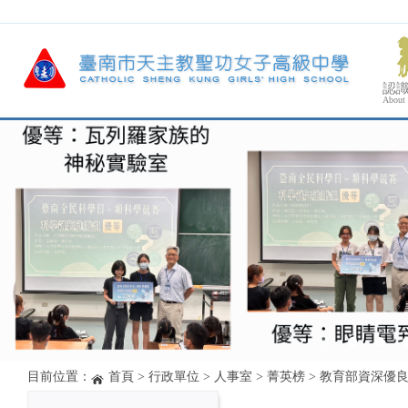
認
About
目前位置：
首頁
>
行政單位
>
人事室
>
菁英榜
>
教育部資深優