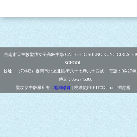
臺南市天主教聖功女子高級中學 CATHOLIC SHENG KUNG GIRLS' HI
SCHOOL
校址：（70442）臺南市北區北園街八十七巷六十四號 電話：
06-2740
傳真：
06-2745300
聖功女中版權所有 |
地圖導覽
| 校網使用IE11或Chrome瀏覽器