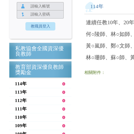
114年
連續任教10年、20
何○陵師、林○如師
黃○嵐師、鄭○文師
私教協會全國資深優
良教師
林○珊師、蘇○師、
教育部資深優良教師
獎勵金
相關附件：
114年
113年
112年
111年
110年
109年