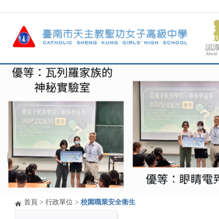
認
About
首頁
>
行政單位
>
校園職業安全衛生