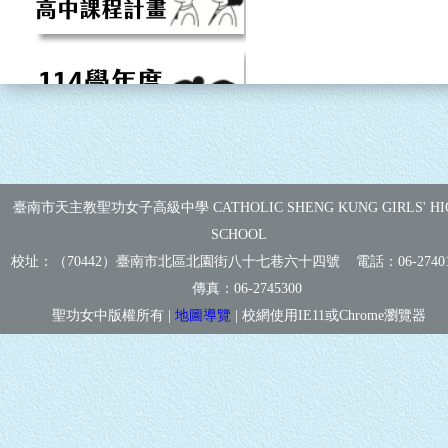
臺南市天主教聖功女子高級中學 CATHOLIC SHENG KUNG GIRLS' HI
SCHOOL
校址：（70442）臺南市北區北園街八十七巷六十四號 電話：
06-2740
傳真：
06-2745300
聖功女中版權所有 |
地圖導覽
| 校網使用IE11或Chrome瀏覽器