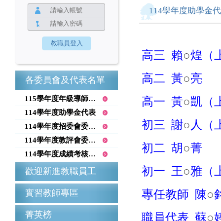
114學年度助學金
高三 賴
○
煌（
高二 黃
○
亮
各委員會及代表名單
115學年度年級導師召集人
高一 黃
○
凱（
114學年度助學金代表
初三 謝
○
人（
114學年度招委會委員名單
114學年度教評會委員名單
初二 胡
○
菁
114學年度成績考核委員會
初一 王
○
雅（
歡迎新進教職員工
實習教師專區
專任教師 陳
○
菁英榜
職員代表 蘇
○