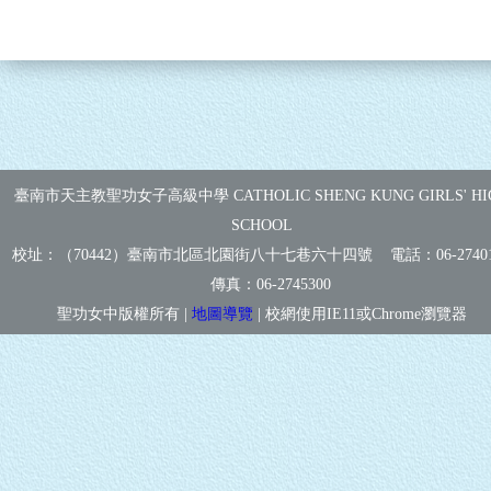
臺南市天主教聖功女子高級中學 CATHOLIC SHENG KUNG GIRLS' HI
SCHOOL
校址：（70442）臺南市北區北園街八十七巷六十四號 電話：
06-2740
傳真：
06-2745300
聖功女中版權所有 |
地圖導覽
| 校網使用IE11或Chrome瀏覽器