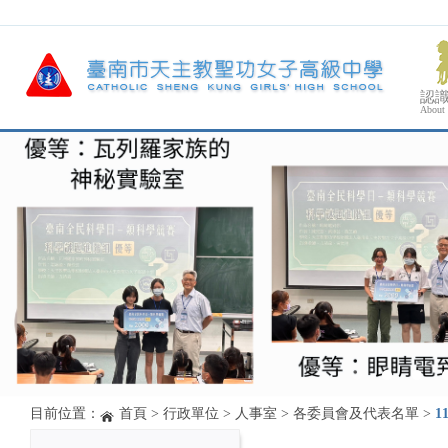
認
About
目前位置：
首頁
>
行政單位
>
人事室
>
各委員會及代表名單
>
1