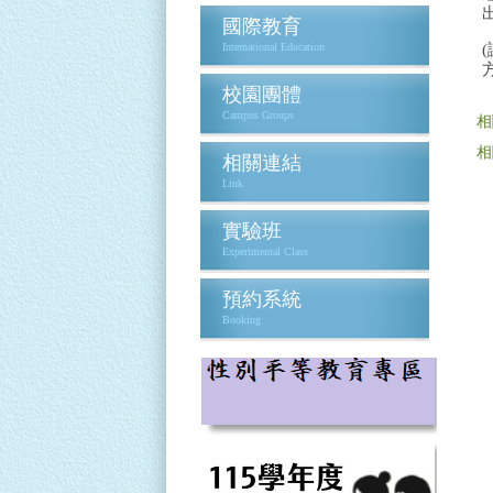
國際教育
International Education
校園團體
Campus Groups
相
相
相關連結
Link
實驗班
Experimental Class
預約系統
Booking