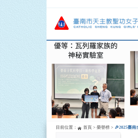
目前位置：
首頁
>
榮譽榜
>
🎉2025