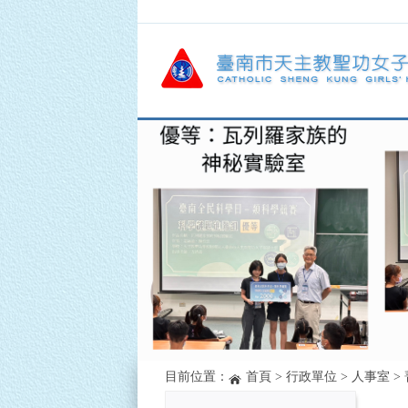
目前位置：
首頁
>
行政單位
>
人事室
>