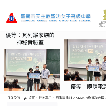
認
About
目前位置：
首頁
>
行政單位
>
國際事務組
>
SKMUN模擬聯合國