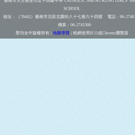
臺南市天主教聖功女子高級中學 CATHOLIC SHENG KUNG GIRLS' HI
SCHOOL
校址：（70442）臺南市北區北園街八十七巷六十四號 電話：
06-2740
傳真：
06-2745300
聖功女中版權所有 |
地圖導覽
| 校網使用IE11或Chrome瀏覽器