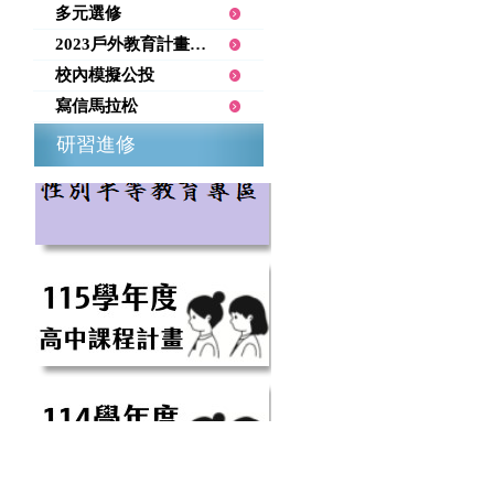
多元選修
2023戶外教育計畫—勇闖阿塱壹
校內模擬公投
寫信馬拉松
研習進修