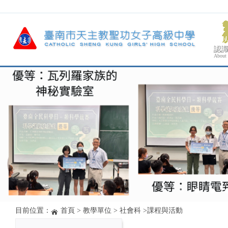
認
About
目前位置：
首頁
>
教學單位
>
社會科
>
課程與活動