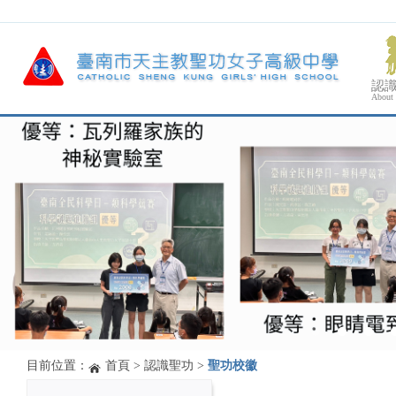
認
About
目前位置：
首頁
>
認識聖功
>
聖功校徽