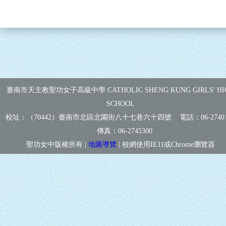
臺南市天主教聖功女子高級中學 CATHOLIC SHENG KUNG GIRLS' HI
SCHOOL
校址：（70442）臺南市北區北園街八十七巷六十四號 電話：
06-2740
傳真：
06-2745300
聖功女中版權所有 |
地圖導覽
| 校網使用IE11或Chrome瀏覽器