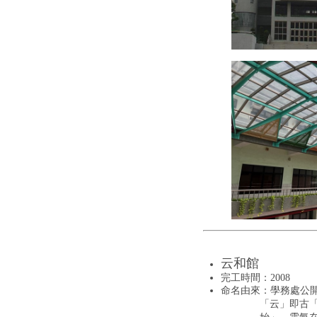
云和館
完工時間：2008
命名由來：學務處公
「云」即古