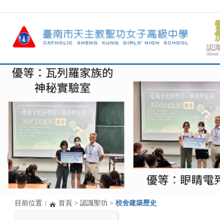
認
About
目前位置：
首頁
>
認識聖功
>
校舍建築歷史