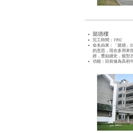
懿德樓
完工時間：1992
命名由來：「懿德」
的意思，現在多用來
經，曹姑續史，懿型
功能：目前做為高初