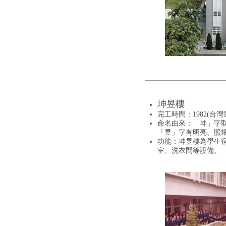
坤昱樓
完工時間：1982(台
命名由來：「坤」字
「昱」字有明亮、照
功能：坤昱樓為學生宿
室、洗衣間等設備。