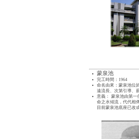
蒙泉池
完工時間：1964
命名由來：蒙泉池位
遠流長、次第引導、
意義： 蒙泉池由第
命之水傾流，代代相
目前蒙泉池底座已改