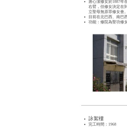
唐心潔修女於1887
右臂，但修女決定在到
立聖母無原罪修女會
目前在北巴西、南巴
功能：修院為聖功修
詠絮樓
完工時間：1968