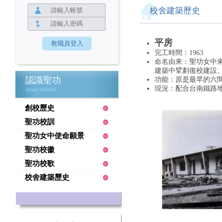
校舍建築歷史
平房
完工時間：1963
命名由來：
聖功女中
建築中擘劃復校建設
認識聖功
功能：原是最早的六
現況：配合台南鐵路地
About SKGSH
創校歷史
聖功校訓
聖功女中使命願景
聖功校徽
聖功校歌
校舍建築歷史