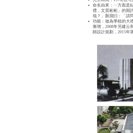
命名由來：ㄧ方面是紀念德
禮，文質彬彬」的期
哉？」顏淵曰：「請
功能：做為學校的大
漸增，2008年另建
師設計規劃，2015年