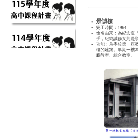
景誠樓
完工時間：1964
命名由來：
為紀念夏
手，紀純誠修女則是
功能：
為學校第一座
樓的建築。
早期一樓
腦教室、綜合教室。