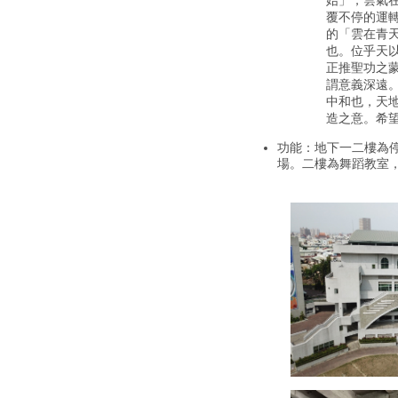
始」，雲氣
覆不停的運
的「雲在青
也。位乎天以
正推聖功之
謂意義深遠
中和也，天
造之意。希
功能：地下一二樓為
場。二樓為舞蹈教室