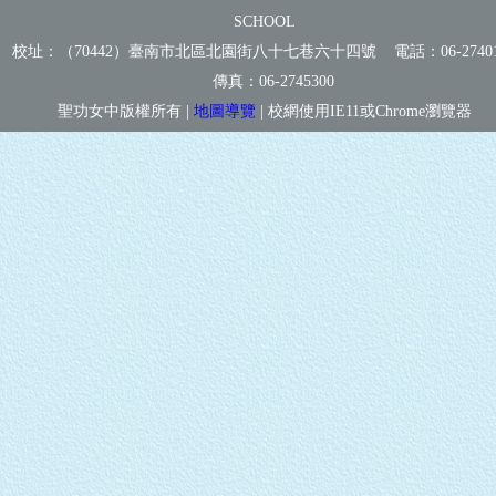
SCHOOL
校址：（70442）臺南市北區北園街八十七巷六十四號 電話：
06-2740
傳真：
06-2745300
聖功女中版權所有 |
地圖導覽
| 校網使用IE11或Chrome瀏覽器