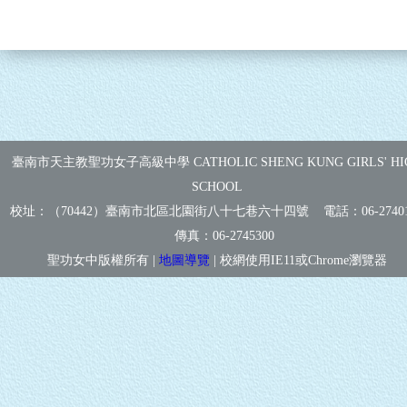
臺南市天主教聖功女子高級中學 CATHOLIC SHENG KUNG GIRLS' HI
SCHOOL
校址：（70442）臺南市北區北園街八十七巷六十四號 電話：
06-2740
傳真：
06-2745300
聖功女中版權所有 |
地圖導覽
| 校網使用IE11或Chrome瀏覽器