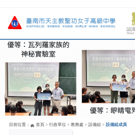
認
About
目前位置：
首頁
>
行政單位
>
教務處
>
設備組
>
設備組成員