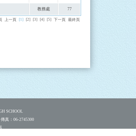
教務處
77
[1]
[2]
[3]
[4]
[5]
頁
上一頁
下一頁
最終頁
H SCHOOL
傳真：
06-2745300
器