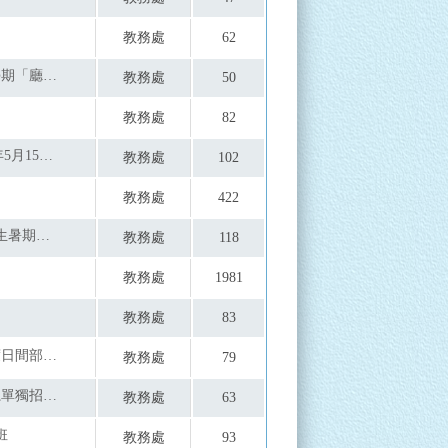
教務處
62
國家表演藝術中心國家兩廳院115學年度上學期「廳院學計畫」—「職人大講堂」及「一日體驗課程」
教務處
50
教務處
82
[轉知]116年國中教育會考考試日期訂於116年5月15日(星期六)、5月16日(星期日)辦理
教務處
102
教務處
422
國立臺南第一高級中學舉辦「第十三屆國中生暑期程式設計營」活動相關事宜
教務處
118
教務處
1981
教務處
83
國立屏東科技大學休閒運動健康系115學年度日間部聯合登記分發及進修部四技獨立招生資訊
教務處
79
真理大學115學年度宗教文化與資訊管理學系單獨招生訊息
教務處
63
班
教務處
93