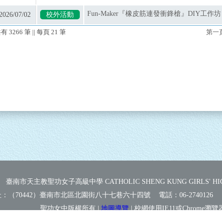
Fun-Maker『橡皮筋連發衝鋒槍』DIY工作坊
2026/07/02
校外活動
共有
3266
筆 || 每頁
21
筆
第一
臺南市天主教聖功女子高級中學 CATHOLIC SHENG KUNG GIRLS' HIG
址：（70442）臺南市北區北園街八十七巷六十四號 電話：
06-2740126
聖功女中版權所有 |
地圖導覽
| 校網使用IE11或Chrome瀏覽