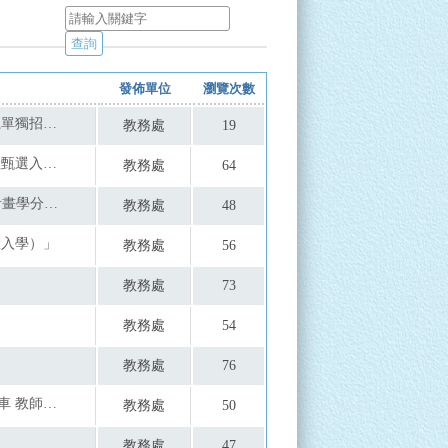
發佈單位
瀏覽次數
真理大學115學年度宗教文化與資訊管理學系單獨招生訊息
教務處
19
116學年度高級中等學校藝術才能班特色招生甄選入學部分招生學校調整國中教育會考錄取門檻相關資訊
教務處
64
德明財經科技大學辦理教育部30+大學試辦計畫學分學程招生說明會資訊
教務處
48
般入學）」
教務處
56
教務處
73
教務處
54
教務處
76
PID 控制實戰：從晃動到絲滑的 LEGO 循跡車 教師研習營
教務處
50
教務處
47