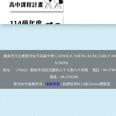
臺南市天主教聖功女子高級中學 CATHOLIC SHENG KUNG GIRLS' HI
SCHOOL
校址：（70442）臺南市北區北園街八十七巷六十四號 電話：
06-2740
傳真：
06-2745300
聖功女中版權所有 |
地圖導覽
| 校網使用IE11或Chrome瀏覽器