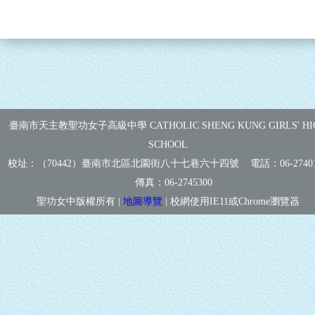
臺南市天主教聖功女子高級中學 CATHOLIC SHENG KUNG GIRLS' HI
SCHOOL
校址：（70442）臺南市北區北園街八十七巷六十四號 電話：
06-2740
傳真：
06-2745300
聖功女中版權所有 |
地圖導覽
| 校網使用IE11或Chrome瀏覽器