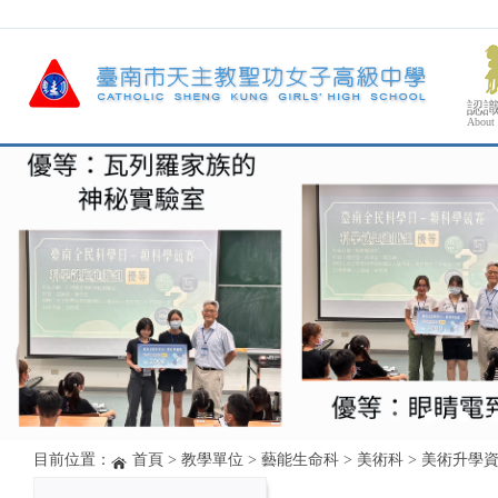
認
About
目前位置：
首頁
>
教學單位
>
藝能生命科
>
美術科
>
美術升學