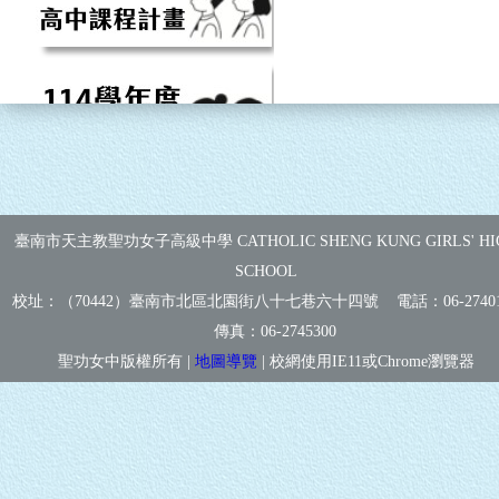
臺南市天主教聖功女子高級中學 CATHOLIC SHENG KUNG GIRLS' HI
SCHOOL
校址：（70442）臺南市北區北園街八十七巷六十四號 電話：
06-2740
傳真：
06-2745300
聖功女中版權所有 |
地圖導覽
| 校網使用IE11或Chrome瀏覽器