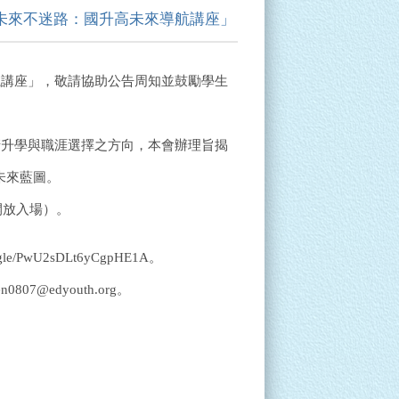
，未來不迷路：國升高未來導航講座」
導航講座」，敬請協助公告周知並鼓勵學生
清升學與職涯選擇之方向，本會辦理旨揭
未來藍圖。
分開放入場）。
/PwU2sDLt6yCgpHE1A。
@edyouth.org。