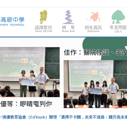
認識聖功
榜 單
招生資訊
常見問題
About SKGSH
Honor Roll
Admission
Q＆A
一滴優教育協會（EdYouth）辦理「選擇不卡關，未來不迷路：國升高未