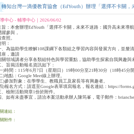
轉知台灣一滴優教育協會（EdYouth）辦理「選擇不卡關
導中心 - 輔導中心｜2026/06/02
主旨：本會辦理EdYouth「選擇不卡關，未來不迷路：國升高未來
踴躍參與，
請查照。
說明：
一、為協助學生瞭解108課綱下各類組之學習內容與發展方向，並釐
講座，邀請
相關領域講者分享各類組特色與學習重點，協助學生探索自我興趣與
二、旨揭活動報名資訊如下：
(一)時間：115年6月7日（星期日）19時00分至21時30分（18時45
(二)地點：Google Meet線上辦理。
(三)參加對象：在學學生、教職員工及家長等有興趣者。
四)報名方式：請逕至Google表單填寫報名，報名連結：https://forms.gle
三、檢附活動簡章1份於附件。
四、如有未盡事宜，請洽本案活動承辦人陳筠峯，電子郵件：brianchen0807
關連結：
關附件：