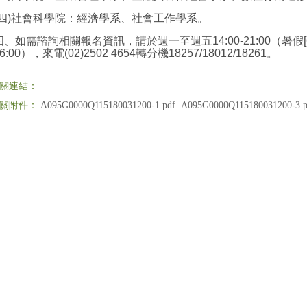
(四)社會科學院：經濟學系、社會工作學系。
四、如需諮詢相關報名資訊，請於週一至週五14:00-21:00（暑假[6/
6:00），來電(02)2502 4654轉分機18257/18012/18261。
關連結：
關附件：
A095G0000Q115180031200-1.pdf
A095G0000Q115180031200-3.p