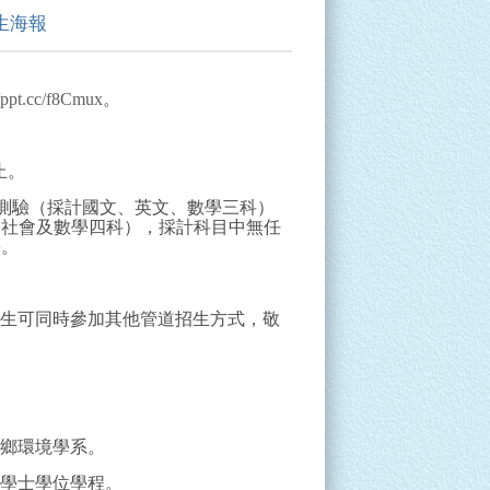
生海報
//ppt.cc/f8Cmux
。
止。
學測驗（採計國文、英文、數學三科）
、社會及數學四科），採計科目中無任
學。
考生可同時參加其他管道招生方式，敬
城鄉環境學系。
修學士學位學程。