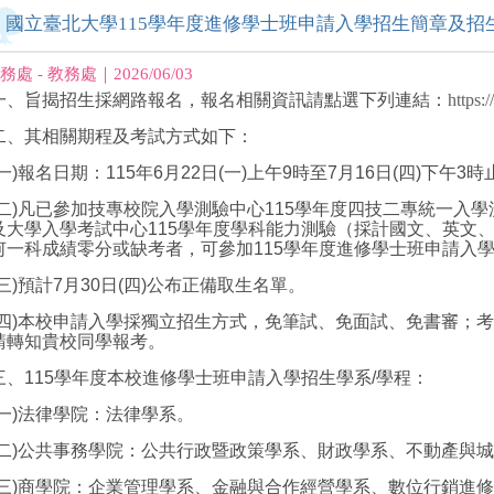
國立臺北大學115學年度進修學士班申請入學招生簡章及招
務處 - 教務處｜2026/06/03
一、旨揭招生採網路報名，報名相關資訊請點選下列連結：
https:
二、其相關期程及考試方式如下：
(一)報名日期：115年6月22日(一)上午9時至7月16日(四)下午3時
(二)凡已參加技專校院入學測驗中心115學年度四技二專統一入
及大學入學考試中心115學年度學科能力測驗（採計國文、英文
何一科成績零分或缺考者，可參加115學年度進修學士班申請入
(三)預計7月30日(四)公布正備取生名單。
(四)本校申請入學採獨立招生方式，免筆試、免面試、免書審；
請轉知貴校同學報考。
三、115學年度本校進修學士班申請入學招生學系/學程：
(一)法律學院：法律學系。
(二)公共事務學院：公共行政暨政策學系、財政學系、不動產與
(三)商學院：企業管理學系、金融與合作經營學系、數位行銷進